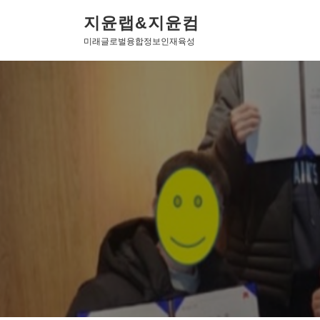
콘텐츠로 바로가기
지윤랩&지윤컴
미래글로벌융합정보인재육성