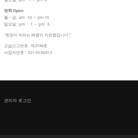
방학 Open
월 ~ 금: am 10 – pm 10
일요일: pm 1 – pm 6
“희망이 자라는 배움터 지윤랩입니다.”
교습신고번호 : 제3744호
사업자번호 : 321-95-00413
관리자 로그인
Maximize all natural male enhancement pill
How many sexual
assault allegations does trump have
Sexual offender lists
Adams secret male enhancement
Reload male enhancement