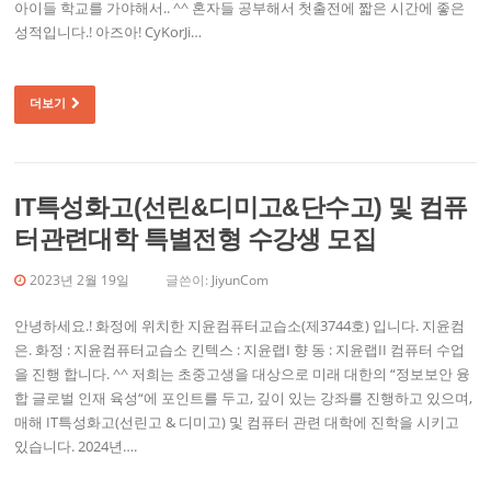
아이들 학교를 가야해서.. ^^ 혼자들 공부해서 첫출전에 짧은 시간에 좋은
성적입니다.! 아즈아! CyKorJi…
더보기
IT특성화고(선린&디미고&단수고) 및 컴퓨
터관련대학 특별전형 수강생 모집
2023년 2월 19일
글쓴이:
JiyunCom
안녕하세요.! 화정에 위치한 지윤컴퓨터교습소(제3744호) 입니다. 지윤컴
은. 화정 : 지윤컴퓨터교습소 킨텍스 : 지윤랩I 향 동 : 지윤랩II 컴퓨터 수업
을 진행 합니다. ^^ 저희는 초중고생을 대상으로 미래 대한의 “정보보안 융
합 글로벌 인재 육성“에 포인트를 두고, 깊이 있는 강좌를 진행하고 있으며,
매해 IT특성화고(선린고 & 디미고) 및 컴퓨터 관련 대학에 진학을 시키고
있습니다. 2024년….