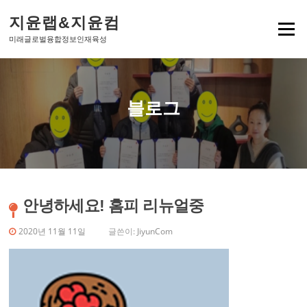
콘텐츠로 바로가기
지윤랩&지윤컴
메뉴
미래글로벌융합정보인재육성
블로그
안녕하세요! 홈피 리뉴얼중
2020년 11월 11일
글쓴이:
JiyunCom