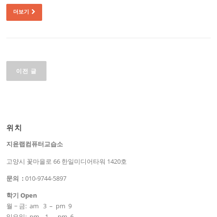
더보기
글 탐색
이전 글
위치
지윤랩컴퓨터교습소
고양시 꽃마을로 66 한일미디어타워 1420호
문의 :
010-9744-5897
학기 Open
월 ~ 금: am 3 – pm 9
일요일: pm 1 – pm 6